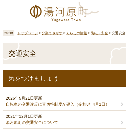
ペ
メ
ー
ニ
ジ
ュ
の
ー
先
を
頭
飛
トップページ
>
分類でさがす
>
くらしの情報
>
防犯・安全
>
交通安全
現在地
で
ば
す
し
本
。
て
文
交通安全
本
文
へ
気をつけましょう
2026年5月21日更新
自転車の交通違反に青切符制度が導入（令和8年4月1日）
2021年12月1日更新
湯河原町の交通安全について