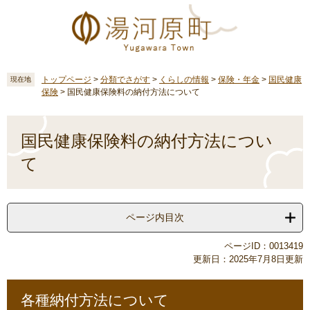
ペ
メ
ー
ニ
ジ
ュ
の
ー
先
を
頭
飛
トップページ
>
分類でさがす
>
くらしの情報
>
保険・年金
>
国民健康
現在地
保険
>
国民健康保険料の納付方法について
で
ば
す
し
本
。
て
文
国民健康保険料の納付方法につい
本
文
て
へ
ページ内目次
ページID：0013419
更新日：2025年7月8日更新
各種納付方法について