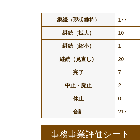
継続（現状維持）
177
継続（拡大）
10
継続（縮小）
1
継続（見直し）
20
完了
7
中止・廃止
2
休止
0
合計
217
事務事業評価シート