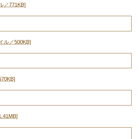
／771KB]
ル／500KB]
0KB]
41MB]