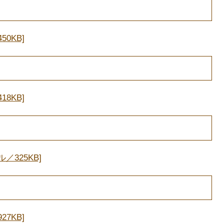
0KB]
8KB]
／325KB]
7KB]