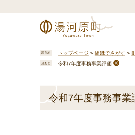
ペ
メ
ー
ニ
ジ
ュ
の
ー
先
を
頭
飛
で
ば
トップページ
>
組織でさがす
>
現在地
す
し
令和7年度事務事業評価
。
て
足あと
本
文
へ
本
令和7年度事務事業
文