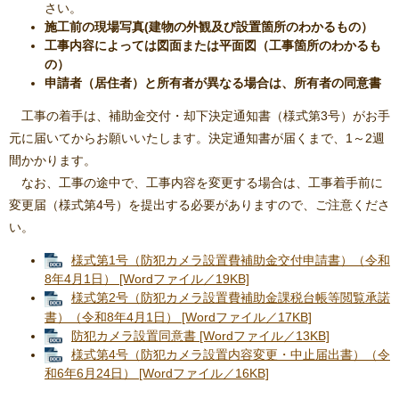
さい。
施工前の現場写真(建物の外観及び設置箇所のわかるもの）
工事内容によっては図面または平面図（工事箇所のわかるも
の）
申請者（居住者）と所有者が異なる場合は、所有者の同意書
工事の着手は、補助金交付・却下決定通知書（様式第3号）がお手
元に届いてからお願いいたします。決定通知書が届くまで、1～2週
間かかります。
なお、工事の途中で、工事内容を変更する場合は、工事着手前に
変更届（様式第4号）を提出する必要がありますので、ご注意くださ
い。
様式第1号（防犯カメラ設置費補助金交付申請書）（令和
8年4月1日） [Wordファイル／19KB]
様式第2号（防犯カメラ設置費補助金課税台帳等閲覧承諾
書）（令和8年4月1日） [Wordファイル／17KB]
防犯カメラ設置同意書 [Wordファイル／13KB]
様式第4号（防犯カメラ設置内容変更・中止届出書）（令
和6年6月24日） [Wordファイル／16KB]