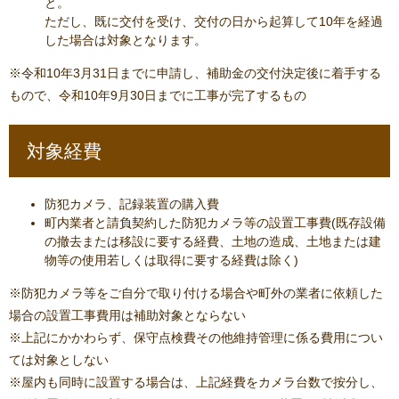
と。
ただし、既に交付を受け、交付の日から起算して10年を経過
した場合は対象となります。
※令和10年3月31日までに申請し、補助金の交付決定後に着手する
もので、令和10年9月30日までに工事が完了するもの
対象経費
防犯カメラ、記録装置の購入費
町内業者と請負契約した防犯カメラ等の設置工事費(既存設備
の撤去または移設に要する経費、土地の造成、土地または建
物等の使用若しくは取得に要する経費は除く)
※防犯カメラ等をご自分で取り付ける場合や町外の業者に依頼した
場合の設置工事費用は補助対象とならない
※上記にかかわらず、保守点検費その他維持管理に係る費用につい
ては対象としない
※屋内も同時に設置する場合は、上記経費をカメラ台数で按分し、