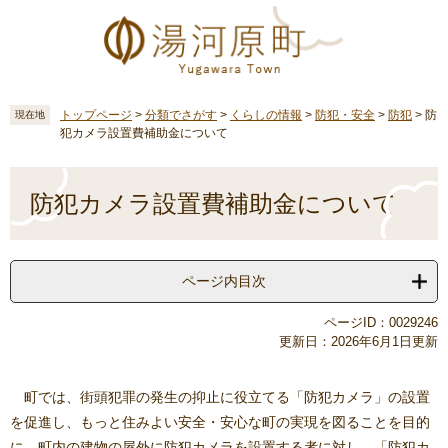
ペ
メ
ー
ニ
ジ
ュ
の
ー
先
を
頭
飛
トップページ
>
分類でさがす
>
くらしの情報
>
防犯・安全
>
防犯
>
防
現在地
犯カメラ設置費補助金について
で
ば
す
し
本
。
て
文
防犯カメラ設置費補助金について
本
文
へ
ページ内目次
ページID：0029246
更新日：2026年6月1日更新
町では、街頭犯罪の発生の抑止に役立てる「防犯カメラ」の設置
を促進し、もっと住みよい安全・安心な町の実現を図ることを目的
に、町内の建物の屋外に防犯カメラを設置する者に対し、「防犯カ