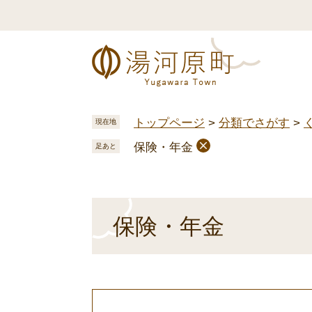
ペ
メ
ー
ニ
ジ
ュ
の
ー
先
を
頭
飛
で
ば
トップページ
>
分類でさがす
>
現在地
す
し
保険・年金
。
て
足あと
本
文
へ
本
保険・年金
文