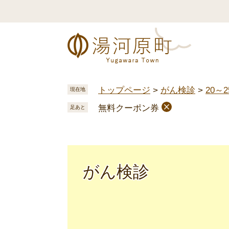
ペ
メ
ー
ニ
ジ
ュ
の
ー
先
を
頭
飛
で
ば
トップページ
>
がん検診
>
20～
現在地
す
し
無料クーポン券
。
て
足あと
本
文
へ
がん検診