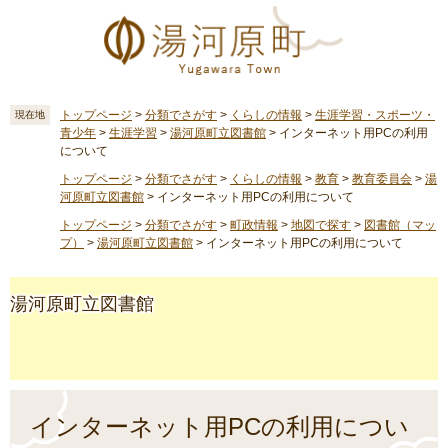
ペ
メ
ー
ニ
ジ
ュ
の
ー
先
を
頭
飛
トップページ
>
分類でさがす
>
くらしの情報
>
生涯学習・スポーツ・
現在地
青少年
>
生涯学習
>
湯河原町立図書館
>
インターネット用PCの利用
で
ば
について
す
し
。
て
トップページ
>
分類でさがす
>
くらしの情報
>
教育
>
教育委員会
>
湯
河原町立図書館
>
インターネット用PCの利用について
本
文
トップページ
>
分類でさがす
>
町政情報
>
地図で探す
>
図書館（マッ
へ
プ）
>
湯河原町立図書館
>
インターネット用PCの利用について
湯河原町立図書館
本
文
インターネット用PCの利用につい