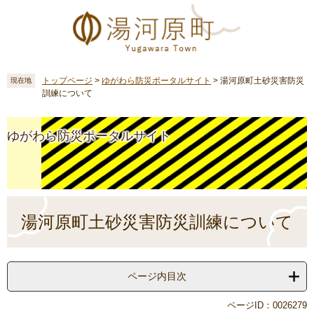
ペ
メ
ー
ニ
ジ
ュ
の
ー
先
を
頭
飛
トップページ
>
ゆがわら防災ポータルサイト
>
湯河原町土砂災害防災
現在地
訓練について
で
ば
す
し
。
て
ゆがわら防災ポータルサイト
本
文
へ
本
文
湯河原町土砂災害防災訓練について
ページ内目次
ページID：0026279