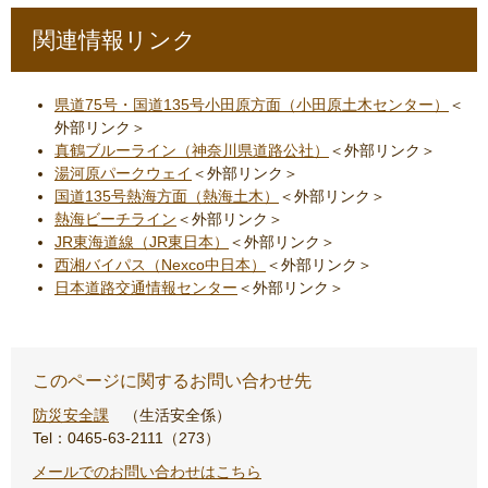
関連情報リンク
県道75号・国道135号小田原方面（小田原土木センター）
＜
外部リンク＞
真鶴ブルーライン（神奈川県道路公社）
＜外部リンク＞
湯河原パークウェイ
＜外部リンク＞
国道135号熱海方面（熱海土木）
＜外部リンク＞
熱海ビーチライン
＜外部リンク＞
JR東海道線（JR東日本）
＜外部リンク＞
西湘バイパス（Nexco中日本）
＜外部リンク＞
日本道路交通情報センター
＜外部リンク＞
このページに関するお問い合わせ先
防災安全課
生活安全係
Tel：0465-63-2111（273）
メールでのお問い合わせはこちら