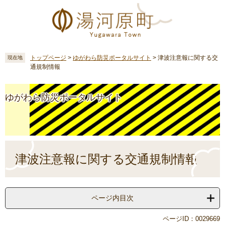
ペ
メ
ー
ニ
ジ
ュ
の
ー
先
を
頭
飛
トップページ
>
ゆがわら防災ポータルサイト
>
津波注意報に関する交
現在地
通規制情報
で
ば
す
し
。
て
ゆがわら防災ポータルサイト
本
文
へ
本
文
津波注意報に関する交通規制情報
ページ内目次
ページID：0029669